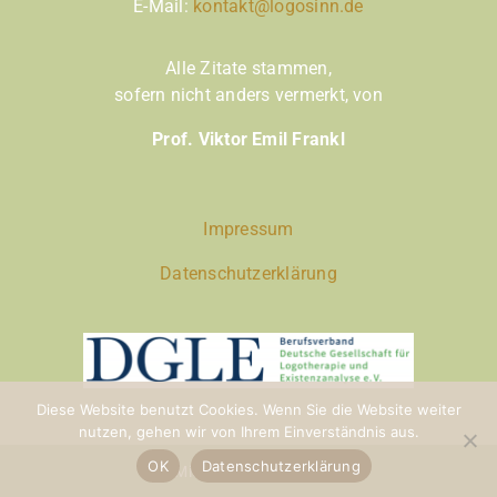
E-Mail:
kontakt@logosinn.de
Alle Zitate stammen,
sofern nicht anders vermerkt,
von
Prof. Viktor Emil Frankl
Impressum
Datenschutzerklärung
Diese Website benutzt Cookies. Wenn Sie die Website weiter
nutzen, gehen wir von Ihrem Einverständnis aus.
OK
Datenschutzerklärung
© Michael Leitinger, 2024