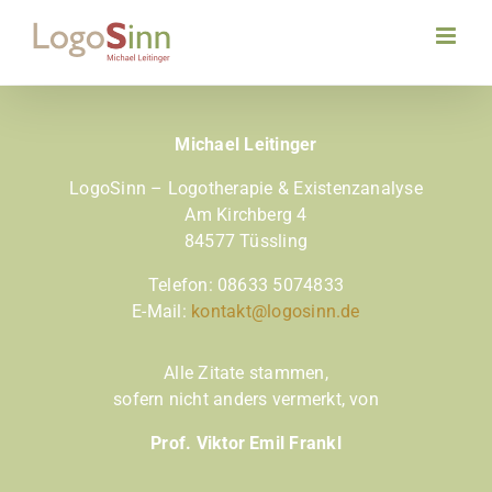
Zum
Inhalt
springen
Michael Leitinger
LogoSinn – Logotherapie & Existenzanalyse
Am Kirchberg 4
84577 Tüssling
Telefon:
08633 5074833
E-Mail:
kontakt@logosinn.de
Alle Zitate stammen,
sofern nicht anders vermerkt,
von
Prof. Viktor Emil Frankl